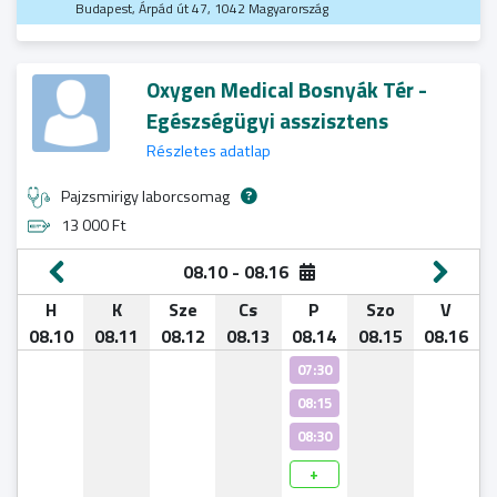
Budapest, Árpád út 47, 1042 Magyarország
Oxygen Medical Bosnyák Tér -
Egészségügyi asszisztens
Részletes adatlap
Pajzsmirigy laborcsomag
13 000 Ft
08.10 - 08.16
H
H
H
H
H
H
H
H
H
H
H
H
H
H
H
H
H
H
H
H
H
H
H
H
H
H
H
H
H
H
H
H
H
H
H
H
H
H
K
K
K
K
K
K
K
K
K
K
K
K
K
K
K
K
K
K
K
K
K
K
K
K
K
K
K
K
K
K
K
K
K
K
K
K
K
K
Sze
Sze
Sze
Sze
Sze
Sze
Sze
Sze
Sze
Sze
Sze
Sze
Sze
Sze
Sze
Sze
Sze
Sze
Sze
Sze
Sze
Sze
Sze
Sze
Sze
Sze
Sze
Sze
Sze
Sze
Sze
Sze
Sze
Sze
Sze
Sze
Sze
Sze
Cs
Cs
Cs
Cs
Cs
Cs
Cs
Cs
Cs
Cs
Cs
Cs
Cs
Cs
Cs
Cs
Cs
Cs
Cs
Cs
Cs
Cs
Cs
Cs
Cs
Cs
Cs
Cs
Cs
Cs
Cs
Cs
Cs
Cs
Cs
Cs
Cs
Cs
P
P
P
P
P
P
P
P
P
P
P
P
P
P
P
P
P
P
P
P
P
P
P
P
P
P
P
P
P
P
P
P
P
P
P
P
P
P
Szo
Szo
Szo
Szo
Szo
Szo
Szo
Szo
Szo
Szo
Szo
Szo
Szo
Szo
Szo
Szo
Szo
Szo
Szo
Szo
Szo
Szo
Szo
Szo
Szo
Szo
Szo
Szo
Szo
Szo
Szo
Szo
Szo
Szo
Szo
Szo
Szo
Szo
V
V
V
V
V
V
V
V
V
V
V
V
V
V
V
V
V
V
V
V
V
V
V
V
V
V
V
V
V
V
V
V
V
V
V
V
V
V
08.10
08.24
08.31
09.07
09.14
09.21
09.28
10.05
10.12
10.19
10.26
11.02
11.09
11.16
11.23
11.30
12.07
12.14
12.21
12.28
01.04
01.11
01.18
01.25
02.01
02.08
02.15
02.22
03.01
03.08
03.15
03.22
03.29
04.05
04.12
04.19
04.26
05.03
08.11
08.25
09.01
09.08
09.15
09.22
09.29
10.06
10.13
10.20
10.27
11.03
11.10
11.17
11.24
12.01
12.08
12.15
12.22
12.29
01.05
01.12
01.19
01.26
02.02
02.09
02.16
02.23
03.02
03.09
03.16
03.23
03.30
04.06
04.13
04.20
04.27
05.04
08.12
08.26
09.02
09.09
09.16
09.23
09.30
10.07
10.14
10.21
10.28
11.04
11.11
11.18
11.25
12.02
12.09
12.16
12.23
12.30
01.06
01.13
01.20
01.27
02.03
02.10
02.17
02.24
03.03
03.10
03.17
03.24
03.31
04.07
04.14
04.21
04.28
05.05
08.13
08.27
09.03
09.10
09.17
09.24
10.01
10.08
10.15
10.22
10.29
11.05
11.12
11.19
11.26
12.03
12.10
12.17
12.24
12.31
01.07
01.14
01.21
01.28
02.04
02.11
02.18
02.25
03.04
03.11
03.18
03.25
04.01
04.08
04.15
04.22
04.29
05.06
08.14
08.28
09.04
09.11
09.18
09.25
10.02
10.09
10.16
10.23
10.30
11.06
11.13
11.20
11.27
12.04
12.11
12.18
12.25
01.01
01.08
01.15
01.22
01.29
02.05
02.12
02.19
02.26
03.05
03.12
03.19
03.26
04.02
04.09
04.16
04.23
04.30
05.07
08.15
08.29
09.05
09.12
09.19
09.26
10.03
10.10
10.17
10.24
10.31
11.07
11.14
11.21
11.28
12.05
12.12
12.19
12.26
01.02
01.09
01.16
01.23
01.30
02.06
02.13
02.20
02.27
03.06
03.13
03.20
03.27
04.03
04.10
04.17
04.24
05.01
05.08
08.16
08.30
09.06
09.13
09.20
09.27
10.04
10.11
10.18
10.25
11.01
11.08
11.15
11.22
11.29
12.06
12.13
12.20
12.27
01.03
01.10
01.17
01.24
01.31
02.07
02.14
02.21
02.28
03.07
03.14
03.21
03.28
04.04
04.11
04.18
04.25
05.02
05.09
9
08:00
08:00
08:00
07:30
07:30
07:30
07:30
07:30
08:15
08:15
08:15
07:45
07:45
08:15
07:45
07:45
08:30
08:30
08:30
08:00
08:00
08:30
08:00
08:00
+
+
+
+
+
+
+
+